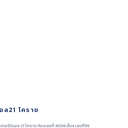
นอล21 โคราช
เทอร์มินอล 21 โคราช ห้องเลขที่ 4008 ชั้น4 เลขที่99