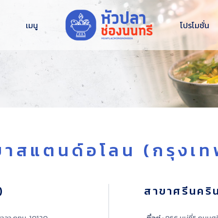
เมนู
โปรโมชั่น
ขาสแตนด์อโลน (กรุงเท
)
สาขาศรีนคริน
นาวา กทม. 10120
ที่อยู่
: 866 หมู่ที่5 ถนน